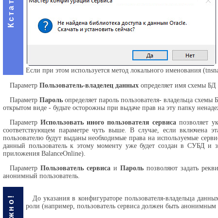
Кстати
Если при этом используется метод локального именования (tnsna
Параметр
Пользователь-владелец данных
определяет имя схемы БД П
Параметр
Пароль
определяет пароль пользователя- владельца схемы 
открытом виде - будьте осторожны при выдаче прав на эту папку нена
Параметр
Использовать иного пользователя сервиса
позволяет ук
соответствующем параметре чуть выше. В случае, если включена эт
пользователю будут выданы необходимые права на используемые сервис
данный пользователь к этому моменту уже будет создан в СУБД и з
приложения BalanceOnline).
Параметр
Пользователь сервиса
и
Пароль
позволяют задать рекви
анонимный пользователь.
Важно!
До указания в конфигураторе пользователя-владельца данных
роли (например, пользователь сервиса должен быть анонимным п