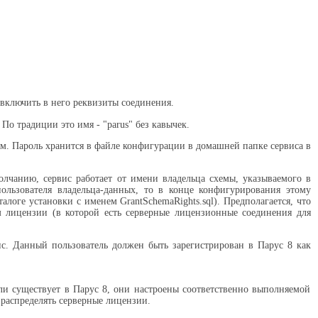
 включить в него реквизиты соединения.
По традиции это имя - "parus" без кавычек.
ям. Пароль хранится в файле конфигурации в домашней папке сервиса в
олчанию, сервис работает от имени владельца схемы, указываемого в
пользователя владельца-данных, то в конце конфигурирования этому
оге установки с именем GrantSchemaRights.sql). Предполагается, что
 лицензии (в которой есть серверные лицензионные соединения для
ис. Данный пользователь должен быть зарегистрирован в Парус 8 как
ели существует в Парус 8, они настроены соответственно выполняемой
 распределять серверные лицензии.