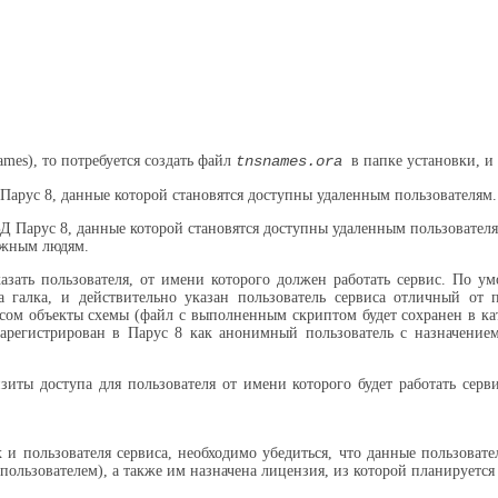
mes), то потребуется создать файл
tnsnames.ora
в папке установки, и
арус 8, данные которой становятся доступны удаленным пользователям. 
БД Парус 8, данные которой становятся доступны удаленным пользовател
дежным людям.
азать пользователя, от имени которого должен работать сервис. По ум
а галка, и действительно указан пользователь сервиса отличный от 
ом объекты схемы (файл с выполненным скриптом будет сохранен в катал
арегистрирован в Парус 8 как анонимный пользователь с назначением
зиты доступа для пользователя от имени которого будет работать серв
 и пользователя сервиса, необходимо убедиться, что данные пользоват
ользователем), а также им назначена лицензия, из которой планируется